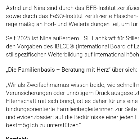
Astrid und Nina sind durch das BFB-Institut zertifizi
sowie durch das FeS®-Institut zertifizierte Flasch
regelmäßig an Fort- und Weiterbildungen teil, um f
Seit 2025 ist Nina außerdem FSL Fachkraft für Still
den Vorgaben des IBLCE® (International Board of La
stillspezifischen Weiterbildung auf international hö
„Die Familienbasis – Beratung mit Herz“ über sich:
„Wir als Zweifachmamas wissen beide, wie schnell m
Verunsicherungen oder unnötigem Druck ausgesetzt se
Elternschaft mit sich bringt, ist es daher für uns ei
bindungsorientierte Familienbegleiterinnen zur Seite z
und evidenzbasiert auf die Bedürfnisse einer jeden 
bestmöglich zu unterstützen.“